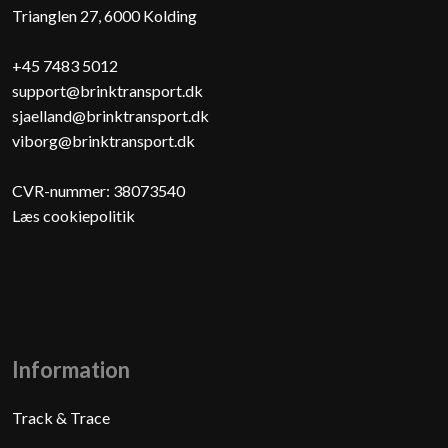
​Trianglen 27, 6000 Kolding​
+45 7483 5012
support@brinktransport.dk
sjaelland@brinktransport.dk
viborg@brinktransport.dk
CVR-nummer: 38073540
Læs cookiepolitik
Information
Track & Trace